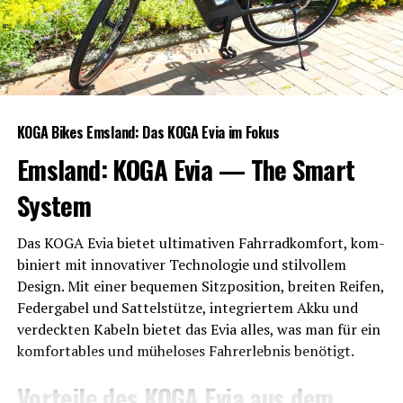
KOGA Bikes Ems­land: Das KOGA Evia im Fokus
Ems­land: KOGA Evia — The Smart
System
Das KOGA Evia bie­tet ulti­ma­ti­ven Fahr­rad­kom­fort, kom­
bi­niert mit inno­va­ti­ver Tech­no­lo­gie und stil­vol­lem
Design. Mit einer beque­men Sitz­po­si­ti­on, brei­ten Rei­fen,
Feder­ga­bel und Sat­tel­stüt­ze, inte­grier­tem Akku und
ver­deck­ten Kabeln bie­tet das Evia alles, was man für ein
kom­for­ta­bles und mühe­lo­ses Fahr­erleb­nis benötigt.
Vor­tei­le des KOGA Evia aus dem