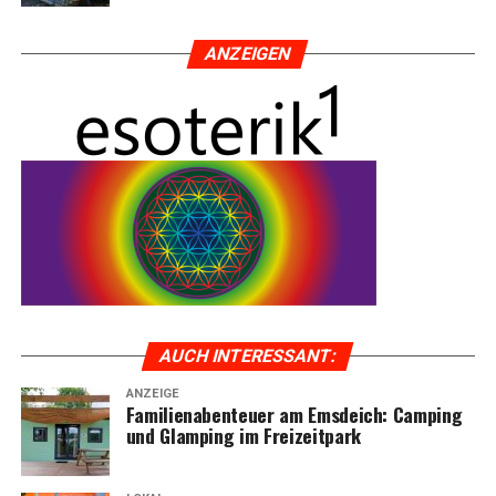
ANZEI­GEN
AUCH INTER­ES­SANT:
ANZEIGE
Fami­li­en­aben­teu­er am Ems­deich: Cam­ping
und Glam­ping im Freizeitpark