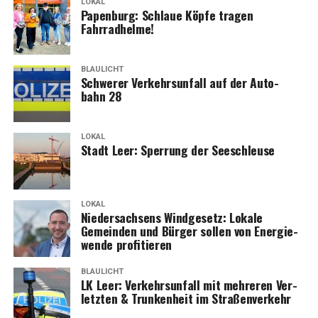
LOKAL
Papen­burg: Schlaue Köp­fe tra­gen
Fahrradhelme!
BLAULICHT
Schwe­rer Ver­kehrs­un­fall auf der Auto­
bahn 28
LOKAL
Stadt Leer: Sper­rung der Seeschleuse
LOKAL
Nie­der­sach­sens Wind­ge­setz: Loka­le
Gemein­den und Bür­ger sol­len von Ener­gie­
wen­de profitieren
BLAULICHT
LK Leer: Ver­kehrs­un­fall mit meh­re­ren Ver­
letz­ten & Trun­ken­heit im Straßenverkehr