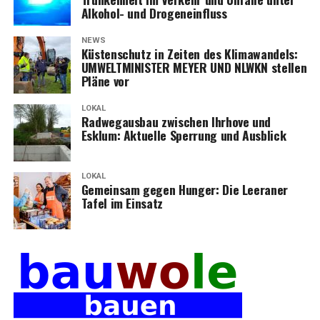
Alko­hol- und Drogeneinfluss
NEWS
Küs­ten­schutz in Zei­ten des Kli­ma­wan­dels:
UMWELTMINISTER MEYER UND NLWKN stel­len
Plä­ne vor
LOKAL
Rad­weg­aus­bau zwi­schen Ihr­ho­ve und
Esklum: Aktu­el­le Sper­rung und Ausblick
LOKAL
Gemein­sam gegen Hun­ger: Die Leera­ner
Tafel im Einsatz