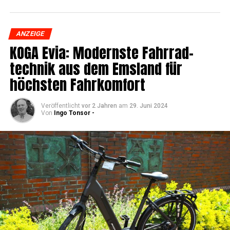
ANZEIGE
KOGA Evia: Moderns­te Fahr­rad­
tech­nik aus dem Ems­land für
höchs­ten Fahrkomfort
Veröffentlicht
vor 2 Jahren
am
29. Juni 2024
Von
Ingo Tonsor -