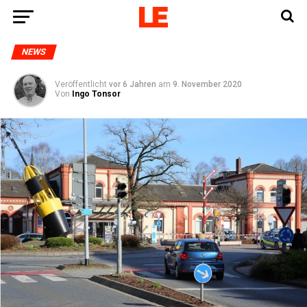
NEWS
Veröffentlicht
vor 6 Jahren
am
9. November 2020
Von
Ingo Tonsor