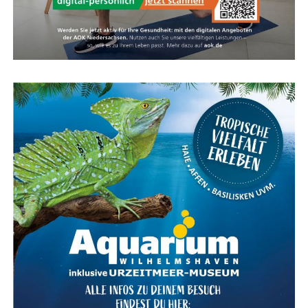
Kar­te für das Ems­land Papenburg
Fazit: Das KOGA Evia — Per­fek­te
Wahl für Radfahrkomfort
Das KOGA Evia ist die per­fek­te Wahl für alle, die uner­
reich­ten Rad­fahr­kom­fort mit stil­vol­lem Design und
moderns­ter Tech­no­lo­gie ver­bin­den möch­ten. Ent­de­cken
Sie das ulti­ma­ti­ve Fahr­erleb­nis mit dem KOGA Evia und
genie­ßen Sie jede Fahrt in vol­len Zügen.