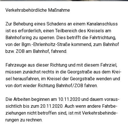
Ver­kehrs­be­hörd­li­che Maßnahme
Zur Behe­bung eines Scha­dens an einem Kanal­an­schluss
ist es erfor­der­lich, einen Teil­be­reich des Krei­sels am
Bahn­hofs­ring zu sper­ren. Dies betrifft die Fahrt­rich­tung,
von der Bgm.-Ehrlenholtz-Straße kom­mend, zum Bahn­hof
bzw. ZOB am Bahn­hof, fahrend.
Fahr­zeu­ge aus die­ser Rich­tung und mit die­sem Fahr­ziel,
müs­sen zunächst rechts in die Georg­stra­ße aus dem Krei­
sel her­aus­fah­ren, im Krei­sel der Georg­stra­ße wen­den und
von dort wie­der Rich­tung Bahnhof/ZOB fahren.
Die Arbei­ten begin­nen am 10.11.2020 und dau­ern vor­aus­
sicht­lich bis zum 20.11.2020. Auch wenn ande­re Fahr­be­
zie­hun­gen nicht betrof­fen sind, ist mit Ver­kehrs­be­hin­de­
run­gen zu rechnen.