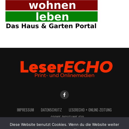
IMPRES­SUM
DATEN­SCHUTZ
LESE­R­ECHO + ONLINE-ZEITUNG
COO­KIE-RICH­T­­LI­­NIE (EU)
Diese Website benutzt Cookies. Wenn du die Website weiter