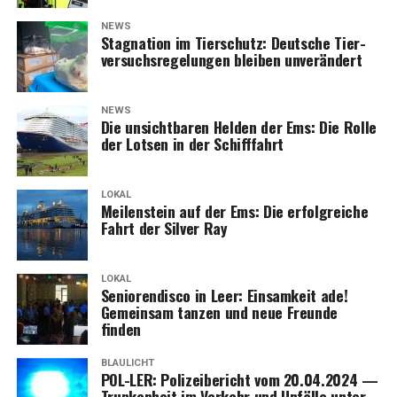
NEWS
Sta­gna­ti­on im Tier­schutz: Deut­sche Tier­
ver­suchs­re­ge­lun­gen blei­ben unverändert
NEWS
Die unsicht­ba­ren Hel­den der Ems: Die Rol­le
der Lot­sen in der Schifffahrt
LOKAL
Mei­len­stein auf der Ems: Die erfolg­rei­che
Fahrt der Sil­ver Ray
LOKAL
Senio­ren­dis­co in Leer: Ein­sam­keit ade!
Gemein­sam tan­zen und neue Freun­de
finden
BLAULICHT
POL-LER: Poli­zei­be­richt vom 20.04.2024 —
Trun­ken­heit im Ver­kehr und Unfäl­le unter