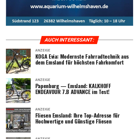
Meta-Text:
Das KOGA Evia bie­tet ulti­ma­ti­ven Fahr­rad­
kom­fort, kom­bi­niert mit inno­va­ti­ver Tech­no­lo­gie und
stil­vol­lem Design. Ent­de­cken Sie die Vor­tei­le und Model­
le der Evia-Serie im Ems­land und erle­ben Sie moder­nen
Radfahrkomfort.
AUCH INTER­ES­SANT:
ANZEIGE
KOGA Evia: Moderns­te Fahr­rad­tech­nik aus
dem Ems­land für höchs­ten Fahrkomfort
ANZEIGE
Papen­burg — Ems­land: KALKHOFF
ENDEAVOUR 7.B ADVANCE im Test!
ANZEIGE
Flie­sen Ems­land: Ihre Top-Adres­se für
Hoch­wer­ti­ge und Güns­ti­ge Fliesen
ANZEIGE