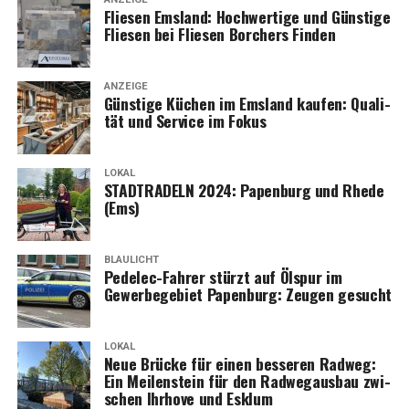
Flie­sen Ems­land: Hoch­wer­ti­ge und Güns­ti­ge
Flie­sen bei Flie­sen Bor­chers Finden
ANZEIGE
Güns­ti­ge Küchen im Ems­land kau­fen: Qua­li­
tät und Ser­vice im Fokus
LOKAL
STADTRADELN 2024: Papen­burg und Rhe­de
(Ems)
BLAULICHT
Pedelec-Fah­rer stürzt auf Ölspur im
Gewer­be­ge­biet Papen­burg: Zeu­gen gesucht
LOKAL
Neue Brü­cke für einen bes­se­ren Rad­weg:
Ein Mei­len­stein für den Rad­weg­aus­bau zwi­
schen Ihr­ho­ve und Esklum