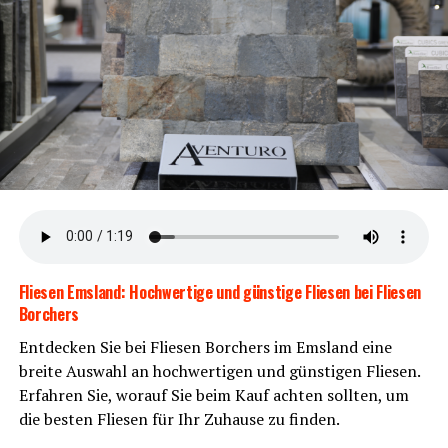
Gates-Rie­men­an­trieb
Der war­tungs­ar­me Rie­men­an­trieb garan­tiert vie­le sor­
gen­freie und kom­for­ta­ble Kilo­me­ter. Kei­ne Ket­te bedeu­
tet weni­ger War­tung und mehr Fahrspaß.
Flie­sen Ems­land: Hoch­wer­ti­ge und güns­ti­ge Flie­sen bei Flie­sen
Borchers
Ent­de­cken Sie bei Flie­sen Bor­chers im Ems­land eine
brei­te Aus­wahl an hoch­wer­ti­gen und güns­ti­gen Flie­sen.
Erfah­ren Sie, wor­auf Sie beim Kauf ach­ten soll­ten, um
KOGA Evia
die bes­ten Flie­sen für Ihr Zuhau­se zu finden.